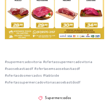
#supermercadovitoria #ofertassupermercadovitoria
#saosebastiaodf #ofertasemsaosebastiaodf
#ofertasdosmercados #tabloide
#ofertassupermercadovitoriasaosebastiãodf
Supermercados