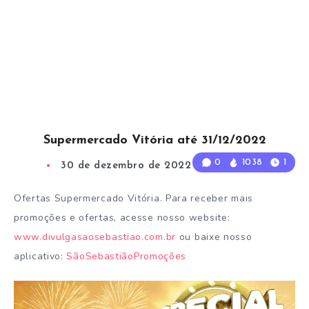
Supermercado Vitória até 31/12/2022
0
1038
1
30 de dezembro de 2022
1
Min Read
Ofertas Supermercado Vitória. Para receber mais
promoções e ofertas, acesse nosso website:
www.divulgasaosebastiao.com.br
ou baixe nosso
aplicativo:
SãoSebastiãoPromoções