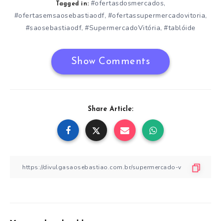
#ofertasdosmercados
,
Tagged in:
#ofertasemsaosebastiaodf
#ofertassupermercadovitoria
,
,
#saosebastiaodf
#SupermercadoVitória
#tablóide
,
,
Show Comments
Share Article: