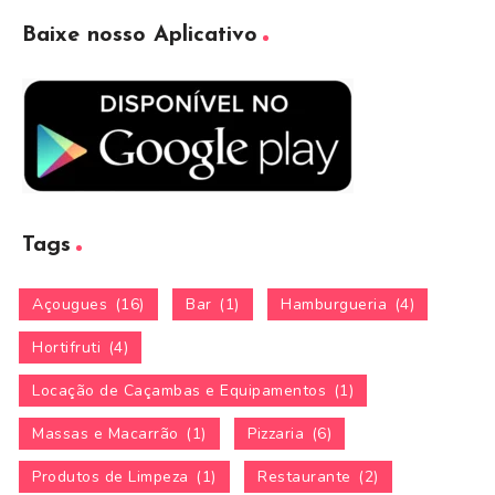
Baixe nosso Aplicativo
Tags
Açougues
(16)
Bar
(1)
Hamburgueria
(4)
Hortifruti
(4)
Locação de Caçambas e Equipamentos
(1)
Massas e Macarrão
(1)
Pizzaria
(6)
Produtos de Limpeza
(1)
Restaurante
(2)