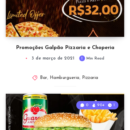
Promoções Galpão Pizzaria e Choperia
3 de março de 2021
1
Min Read
Bar
,
Hamburgueria
,
Pizzaria
0
904
1