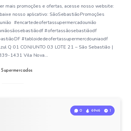
er mais promoções e ofertas, acesse nosso website:
baixe nosso aplicativo: SãoSebastiãoPromoções
união #encartedeofertassupermercadounião
niãosãosebastiãodf #ofertassãosebastiãodf
astiãoDF #tabloidedeofertassupermercdouniaodf
Azul Q 01 CONJUNTO 03 LOTE 21 – São Sebastião |
339-1431 Vila Nova…
Supermercados
0
6946
1