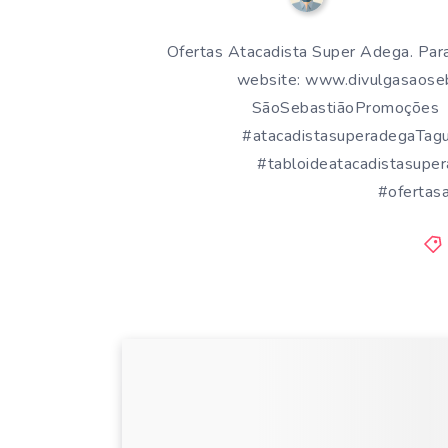
Ofertas Atacadista Super Adega. Par
website: www.divulgasaoseba
SãoSebastiãoPromoções #
#atacadistasuperadegaTagu
#tabloideatacadistasupe
#ofertas