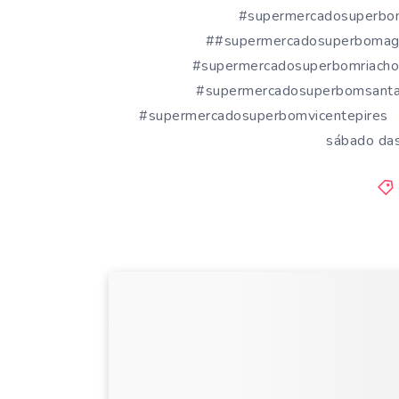
#supermercadosuperbo
##supermercadosuperbomagu
#supermercadosuperbomriach
#supermercadosuperbomsanta
#supermercadosuperbomvicentepire
sábado da