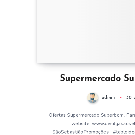
Supermercado Su
admin
30 
Ofertas Supermercado Superbom. Para
website: www.divulgasaoseba
SãoSebastiãoPromoções #tabloidede