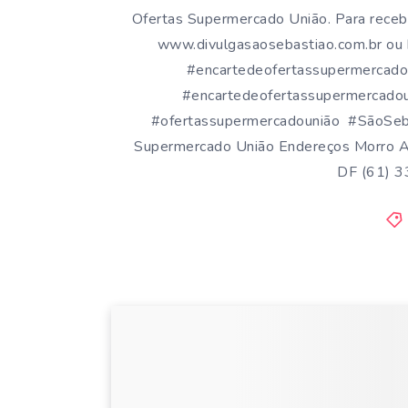
Ofertas Supermercado União. Para receb
www.divulgasaosebastiao.com.br ou 
#encartedeofertassupermercado
#encartedeofertassupermercadou
#ofertassupermercadounião #SãoSeb
Supermercado União Endereços Morro 
DF (61) 3