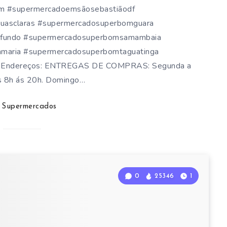
m #supermercadoemsãosebastiãodf
asclaras #supermercadosuperbomguara
ofundo #supermercadosuperbomsamambaia
maria #supermercadosuperbomtaguatinga
s Endereços: ENTREGAS DE COMPRAS: Segunda a
s 8h ás 20h. Domingo…
Supermercados
0
25346
1