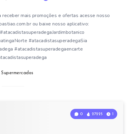
a receber mais promoções e ofertas acesse nosso
stiao.com.br ou baixe nosso aplicativo:
atacadistasuperadegaJardimbotanico
atingaNorte #atacadistasuperadegaSia
radega #atacadistasuperadegaencarte
atacadistasuperadega
Supermercados
0
27225
1