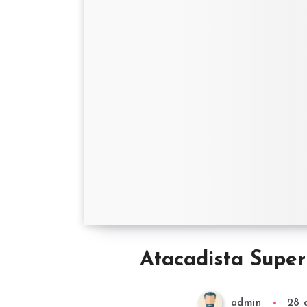
Atacadista Supe
admin
28 