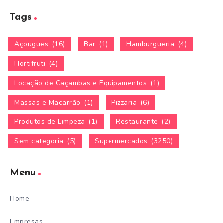
Tags
Açougues
(16)
Bar
(1)
Hamburgueria
(4)
Hortifruti
(4)
Locação de Caçambas e Equipamentos
(1)
Massas e Macarrão
(1)
Pizzaria
(6)
Produtos de Limpeza
(1)
Restaurante
(2)
Sem categoria
(5)
Supermercados
(3250)
Menu
Home
Empresas