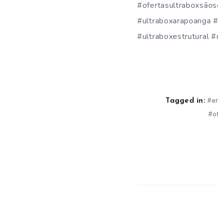
#ofertasultraboxsãos
#ultraboxarapoanga #
#ultraboxestrutural #
#e
Tagged in:
#o