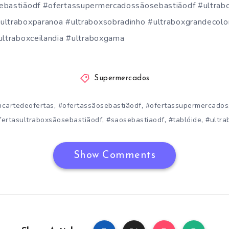
ebastiãodf #ofertassupermercadossãosebastiãodf #ultrabo
ultraboxparanoa #ultraboxsobradinho #ultraboxgrandecolo
ultraboxceilandia #ultraboxgama
Supermercados
,
,
ncartedeofertas
#ofertassãosebastiãodf
#ofertassupermercados
,
,
,
fertasultraboxsãosebastiãodf
#saosebastiaodf
#tablóide
#ultra
Show Comments