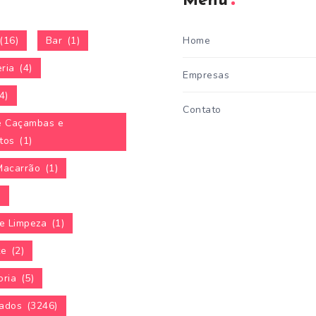
Menu
(16)
Bar
(1)
Home
ria
(4)
Empresas
4)
Contato
e Caçambas e
tos
(1)
Macarrão
(1)
)
e Limpeza
(1)
te
(2)
oria
(5)
ados
(3246)