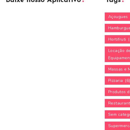
Baixe nosso Aplicativo
Tags
Açougues
Hamburgue
Hortifruti
(
Locação d
Equipamen
Massas e 
Pizzaria
(6
Produtos d
Restauran
Sem categ
Supermerc