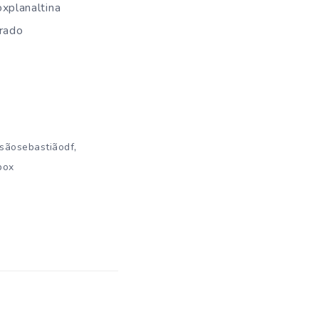
xplanaltina
rado
,
sãosebastiãodf
box