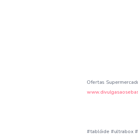
Ofertas Supermercado
www.divulgasaosebas
#tablóide #ultrabox 