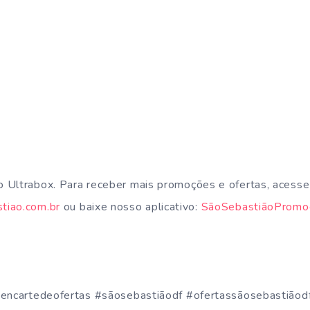
 Ultrabox. Para receber mais promoções e ofertas, acesse
tiao.com.br
ou baixe nosso aplicativo:
SãoSebastiãoPromo
#encartedeofertas #sãosebastiãodf #ofertassãosebastiãod