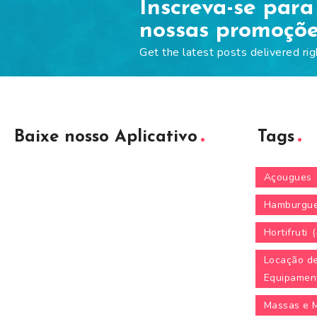
Inscreva-se para
nossas promoçõ
Get the latest posts delivered rig
Baixe nosso Aplicativo
Tags
Açougues
Hamburgue
Hortifruti
(
Locação d
Equipamen
Massas e 