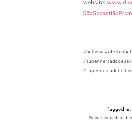
website:
www.divu
SãoSebastiãoPro
#bellavia #ofertasbel
#supermercadobellavi
#supermercadobellavi
Tagged in:
#supermercadobellav