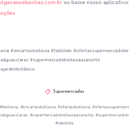
lgasaosebastiao.com.br
ou baixe nosso aplicativo
moções
lavia #encartesbellavia #tablóide #ofertassupermercadobel
aáguasclaras #supermercadobellaviaasanorte
ajardimbotânico
Supermercados
,
,
,
#bellavia
#encartesbellavia
#ofertasbellavia
#ofertassupermer
,
,
iaáguasclaras
#supermercadobellaviaasanorte
#supermercadobe
#tablóide