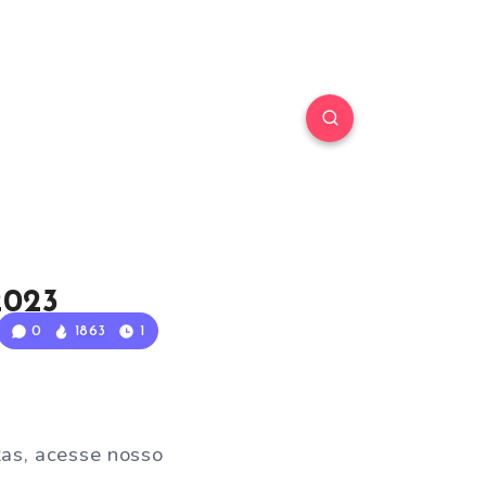
2023
0
1863
1
tas, acesse nosso