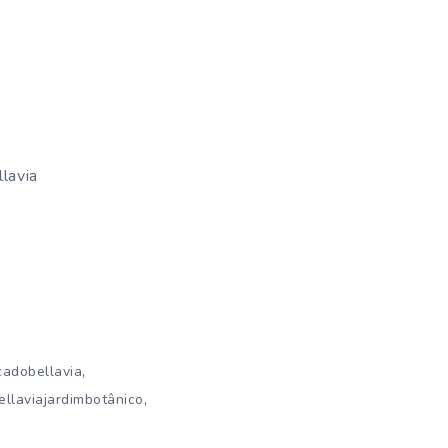
:
lavia
,
cadobellavia
,
llaviajardimbotânico