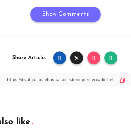
Show Comments
Share Article:
lso like