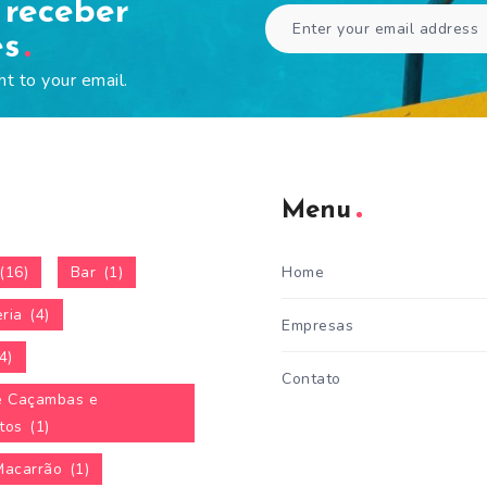
 receber
es
ht to your email.
Menu
(16)
Bar
(1)
Home
ria
(4)
Empresas
4)
Contato
e Caçambas e
tos
(1)
Macarrão
(1)