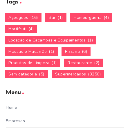
Tags
Açougues
(16)
Bar
(1)
Hamburgueria
(4)
Hortifruti
(4)
Locação de Caçambas e Equipamentos
(1)
Massas e Macarrão
(1)
Pizzaria
(6)
Produtos de Limpeza
(1)
Restaurante
(2)
Sem categoria
(5)
Supermercados
(3250)
Menu
Home
Empresas