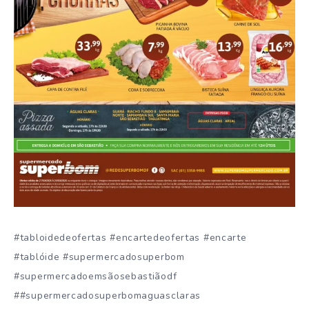
#tabloidedeofertas #encartedeofertas #encarte
#tablóide #supermercadosuperbom
#supermercadoemsãosebastiãodf
##supermercadosuperbomaguasclaras