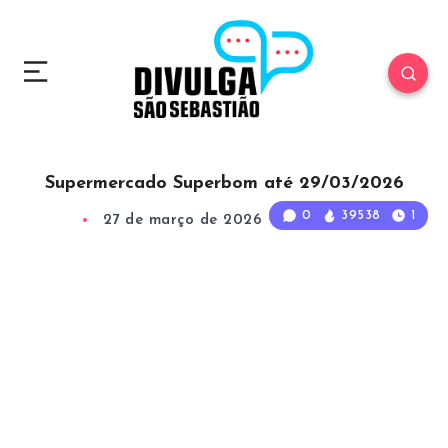
Supermercado Superbom até 29/03/2026
0
39538
1
27 de março de 2026
1
Min Read