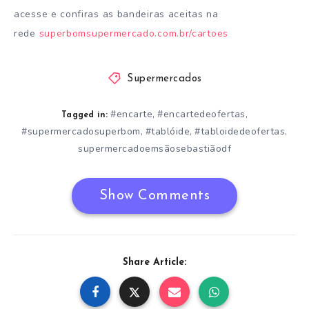
acesse e confiras as bandeiras aceitas na
rede
superbomsupermercado.com.br/cartoes
Supermercados
#encarte
#encartedeofertas
,
,
Tagged in:
#supermercadosuperbom
#tablóide
#tabloidedeofertas
,
,
,
supermercadoemsãosebastiãodf
Show Comments
Share Article: