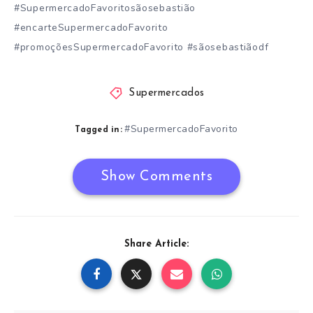
#SupermercadoFavoritosãosebastião
#encarteSupermercadoFavorito
#promoçõesSupermercadoFavorito #sãosebastiãodf
Supermercados
#SupermercadoFavorito
Tagged in:
Show Comments
Share Article: