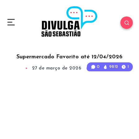
Supermercado Favorito até 12/04/2026
0
9812
1
27 de março de 2026
1
Min Read