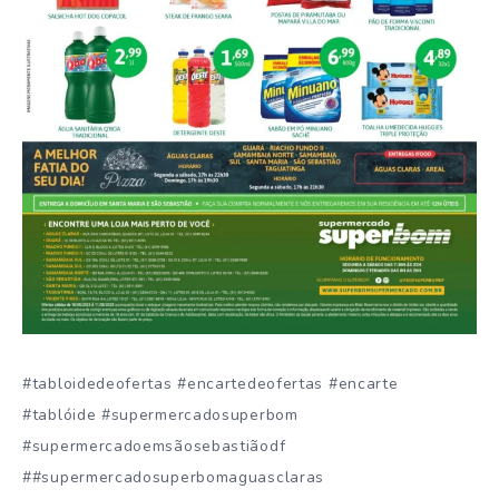
#tabloidedeofertas #encartedeofertas #encarte
#tablóide #supermercadosuperbom
#supermercadoemsãosebastiãodf
##supermercadosuperbomaguasclaras