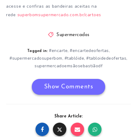
acesse e confiras as bandeiras aceitas na
rede
superbomsupermercado.com.br/cartoes
Supermercados
#encarte
#encartedeofertas
,
,
Tagged in:
#supermercadosuperbom
#tablóide
#tabloidedeofertas
,
,
,
supermercadoemsãosebastiãodf
Show Comments
Share Article: