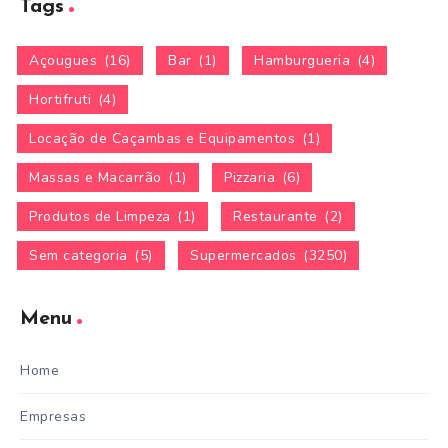
Tags
Açougues
(16)
Bar
(1)
Hamburgueria
(4)
Hortifruti
(4)
Locação de Caçambas e Equipamentos
(1)
Massas e Macarrão
(1)
Pizzaria
(6)
Produtos de Limpeza
(1)
Restaurante
(2)
Sem categoria
(5)
Supermercados
(3250)
Menu
Home
Empresas