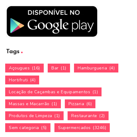
Tags
Açougues
(16)
Bar
(1)
Hamburgueria
(4)
Hortifruti
(4)
Locação de Caçambas e Equipamentos
(1)
Massas e Macarrão
(1)
Pizzaria
(6)
Produtos de Limpeza
(1)
Restaurante
(2)
Sem categoria
(5)
Supermercados
(3246)