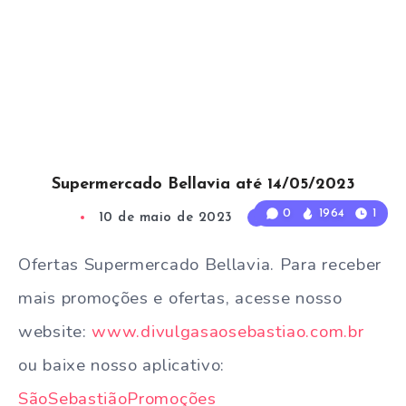
Supermercado Bellavia até 14/05/2023
0
1964
1
10 de maio de 2023
1
Min Read
Ofertas Supermercado Bellavia. Para receber
mais promoções e ofertas, acesse nosso
website:
www.divulgasaosebastiao.com.br
ou baixe nosso aplicativo:
SãoSebastiãoPromoções