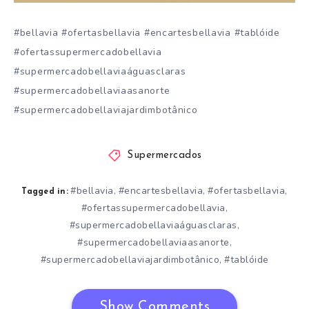
#bellavia #ofertasbellavia #encartesbellavia #tablóide
#ofertassupermercadobellavia
#supermercadobellaviaáguasclaras
#supermercadobellaviaasanorte
#supermercadobellaviajardimbotânico
Supermercados
#bellavia
#encartesbellavia
#ofertasbellavia
,
,
,
Tagged in:
#ofertassupermercadobellavia
,
#supermercadobellaviaáguasclaras
,
#supermercadobellaviaasanorte
,
#supermercadobellaviajardimbotânico
#tablóide
,
Show Comments