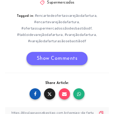
Supermercados
#encartedeofertasvarejãodafartura
,
Tagged in:
#encartevarejãodafartura
,
#ofertassupermercadossãodesbastiãodf
,
#tabloidevarejãodafartura
#varejãodafartura
,
,
#varejãodafarturasãosebastiãodf
Show Comments
Share Article: