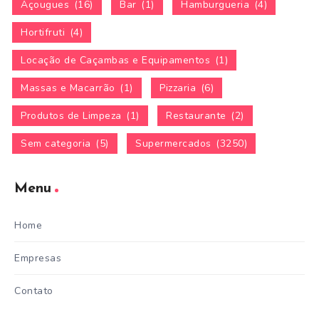
Açougues
(16)
Bar
(1)
Hamburgueria
(4)
Hortifruti
(4)
Locação de Caçambas e Equipamentos
(1)
Massas e Macarrão
(1)
Pizzaria
(6)
Produtos de Limpeza
(1)
Restaurante
(2)
Sem categoria
(5)
Supermercados
(3250)
Menu
Home
Empresas
Contato