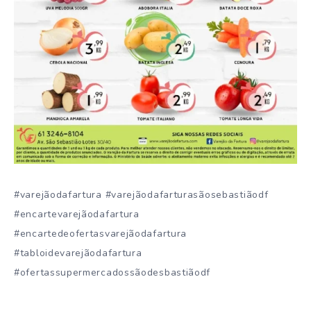
#varejãodafartura #varejãodafarturasãosebastiãodf
#encartevarejãodafartura
#encartedeofertasvarejãodafartura
#tabloidevarejãodafartura
#ofertassupermercadossãodesbastiãodf