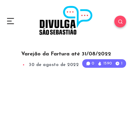
Varejão da Fartura até 31/08/2022
0
1590
1
30 de agosto de 2022
1
Min Read