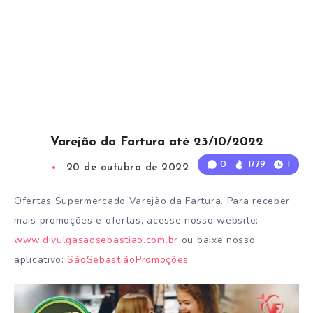
Varejão da Fartura até 23/10/2022
0
1779
1
20 de outubro de 2022
1
Min Read
Ofertas Supermercado Varejão da Fartura. Para receber
mais promoções e ofertas, acesse nosso website:
www.divulgasaosebastiao.com.br
ou baixe nosso
aplicativo:
SãoSebastiãoPromoções