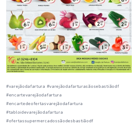
#varejãodafartura #varejãodafarturasãosebastiãodf
#encartevarejãodafartura
#encartedeofertasvarejãodafartura
#tabloidevarejãodafartura
#ofertassupermercadossãodesbastiãodf