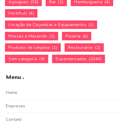
Açougues
(16)
Bar
(1)
Hamburgueria
(4)
Hortifruti
(4)
Locação de Caçambas e Equipamentos
(1)
Massas e Macarrão
(1)
Pizzaria
(6)
Produtos de Limpeza
(1)
Restaurante
(2)
Sem categoria
(5)
Supermercados
(3246)
Menu
Home
Empresas
Contato