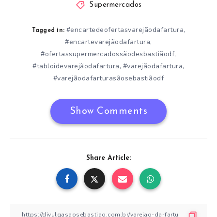
Supermercados
#encartedeofertasvarejãodafartura
,
Tagged in:
#encartevarejãodafartura
,
#ofertassupermercadossãodesbastiãodf
,
#tabloidevarejãodafartura
#varejãodafartura
,
,
#varejãodafarturasãosebastiãodf
Show Comments
Share Article: