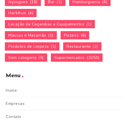
Açougues
(16)
Bar
(1)
Hamburgueria
(4)
Hortifruti
(4)
Locação de Caçambas e Equipamentos
(1)
Massas e Macarrão
(1)
Pizzaria
(6)
Produtos de Limpeza
(1)
Restaurante
(2)
Sem categoria
(5)
Supermercados
(3253)
Menu
Home
Empresas
Contato