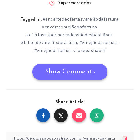
Supermercados
#encartedeofertasvarejãodafartura
,
Tagged in:
#encartevarejãodafartura
,
#ofertassupermercadossãodesbastiãodf
,
#tabloidevarejãodafartura
#varejãodafartura
,
,
#varejãodafarturasãosebastiãodf
Show Comments
Share Article: