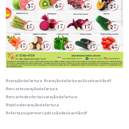
#varejãodafartura #varejãodafarturasãosebastiãodf
#encartevarejãodafartura
#encartedeofertasvarejãodafartura
#tabloidevarejãodafartura
#ofertassupermercadossãodesbastiãodf