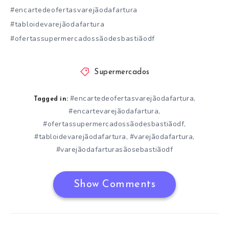
#encartedeofertasvarejãodafartura
#tabloidevarejãodafartura
#ofertassupermercadossãodesbastiãodf
Supermercados
#encartedeofertasvarejãodafartura
,
Tagged in:
#encartevarejãodafartura
,
#ofertassupermercadossãodesbastiãodf
,
#tabloidevarejãodafartura
#varejãodafartura
,
,
#varejãodafarturasãosebastiãodf
Show Comments