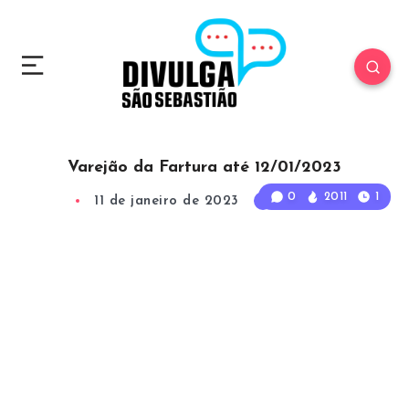
Varejão da Fartura até 12/01/2023
0
2011
1
11 de janeiro de 2023
1
Min Read