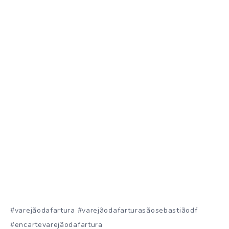
#varejãodafartura #varejãodafarturasãosebastiãodf
#encartevarejãodafartura