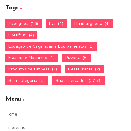
Tags
Açougues
(16)
Bar
(1)
Hamburgueria
(4)
Hortifruti
(4)
Locação de Caçambas e Equipamentos
(1)
Massas e Macarrão
(1)
Pizzaria
(6)
Produtos de Limpeza
(1)
Restaurante
(2)
Sem categoria
(5)
Supermercados
(3253)
Menu
Home
Empresas