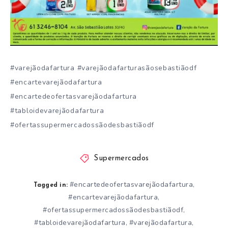
#varejãodafartura #varejãodafarturasãosebastiãodf
#encartevarejãodafartura
#encartedeofertasvarejãodafartura
#tabloidevarejãodafartura
#ofertassupermercadossãodesbastiãodf
Supermercados
#encartedeofertasvarejãodafartura
,
Tagged in:
#encartevarejãodafartura
,
#ofertassupermercadossãodesbastiãodf
,
#tabloidevarejãodafartura
#varejãodafartura
,
,