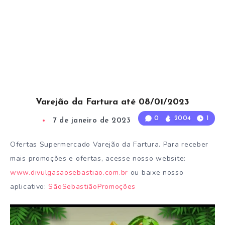
Varejão da Fartura até 08/01/2023
0
2004
1
7 de janeiro de 2023
1
Min Read
Ofertas Supermercado Varejão da Fartura. Para receber
mais promoções e ofertas, acesse nosso website:
www.divulgasaosebastiao.com.br
ou baixe nosso
aplicativo:
SãoSebastiãoPromoções