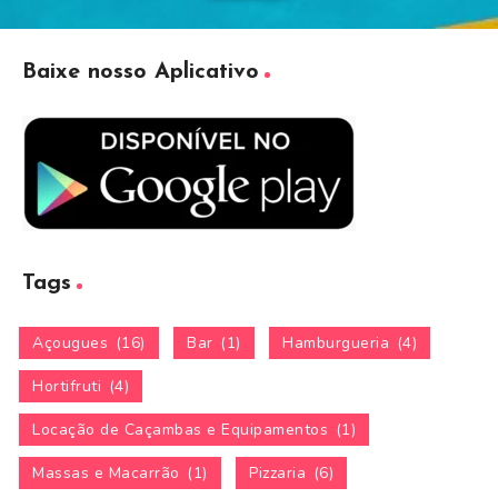
Baixe nosso Aplicativo
Tags
Açougues
(16)
Bar
(1)
Hamburgueria
(4)
Hortifruti
(4)
Locação de Caçambas e Equipamentos
(1)
Massas e Macarrão
(1)
Pizzaria
(6)