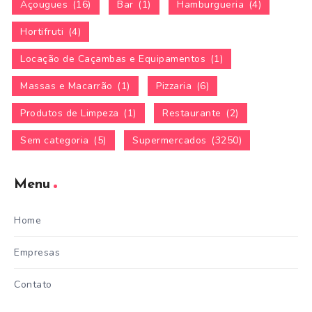
Açougues
(16)
Bar
(1)
Hamburgueria
(4)
Hortifruti
(4)
Locação de Caçambas e Equipamentos
(1)
Massas e Macarrão
(1)
Pizzaria
(6)
Produtos de Limpeza
(1)
Restaurante
(2)
Sem categoria
(5)
Supermercados
(3250)
Menu
Home
Empresas
Contato