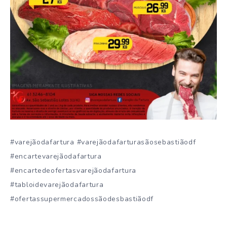
#varejãodafartura #varejãodafarturasãosebastiãodf
#encartevarejãodafartura
#encartedeofertasvarejãodafartura
#tabloidevarejãodafartura
#ofertassupermercadossãodesbastiãodf