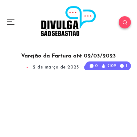
Varejão da Fartura até 02/03/2023
0
2109
1
2 de março de 2023
1
Min Read