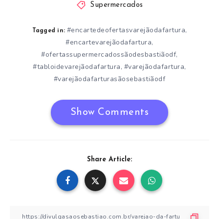
Supermercados
#encartedeofertasvarejãodafartura
,
Tagged in:
#encartevarejãodafartura
,
#ofertassupermercadossãodesbastiãodf
,
#tabloidevarejãodafartura
#varejãodafartura
,
,
#varejãodafarturasãosebastiãodf
Show Comments
Share Article: