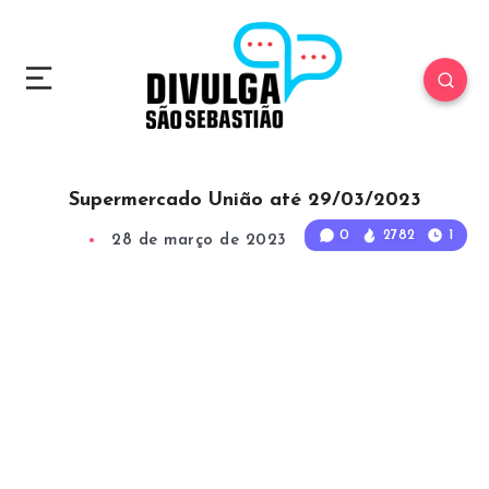
Supermercado União até 29/03/2023
0
2782
1
28 de março de 2023
1
Min Read