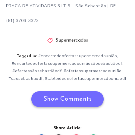
PRACA DE ATIVIDADES 3 LT 5 – São Sebastião | DF
(61) 3703-3323
Supermercados
#encartedeofertassupermercadounião
,
Tagged in:
#encartedeofertassupermercadouniãosãosebastiãodf
,
#ofertassãosebastiãodf
#ofertassupermercadounião
,
,
#saosebastiaodf
#tabloidedeofertassupermercdouniaodf
,
Show Comments
Share Article: