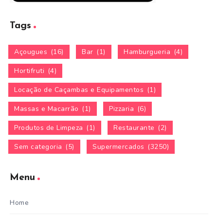
Tags
Açougues
(16)
Bar
(1)
Hamburgueria
(4)
Hortifruti
(4)
Locação de Caçambas e Equipamentos
(1)
Massas e Macarrão
(1)
Pizzaria
(6)
Produtos de Limpeza
(1)
Restaurante
(2)
Sem categoria
(5)
Supermercados
(3250)
Menu
Home