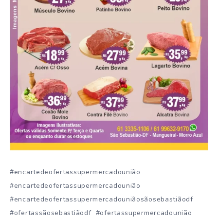
#encartedeofertassupermercadounião
#encartedeofertassupermercadounião
#encartedeofertassupermercadouniãosãosebastiãodf
#ofertassãosebastiãodf #ofertassupermercadounião