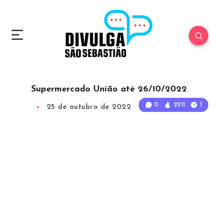
Supermercado União até 26/10/2022
0
2211
1
25 de outubro de 2022
1
Min Read