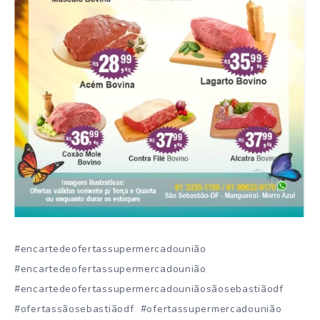
#encartedeofertassupermercadounião
#encartedeofertassupermercadounião
#encartedeofertassupermercadouniãosãosebastiãodf
#ofertassãosebastiãodf #ofertassupermercadounião