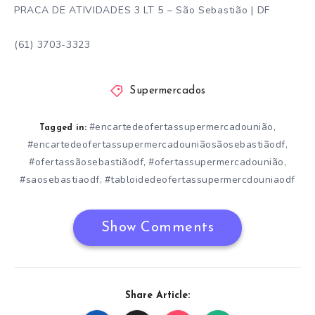
PRACA DE ATIVIDADES 3 LT 5 – São Sebastião | DF
(61) 3703-3323
Supermercados
#encartedeofertassupermercadounião
,
Tagged in:
#encartedeofertassupermercadouniãosãosebastiãodf
,
#ofertassãosebastiãodf
#ofertassupermercadounião
,
,
#saosebastiaodf
#tabloidedeofertassupermercdouniaodf
,
Show Comments
Share Article: