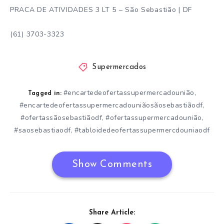
PRACA DE ATIVIDADES 3 LT 5 – São Sebastião | DF
(61) 3703-3323
Supermercados
#encartedeofertassupermercadounião
,
Tagged in:
#encartedeofertassupermercadouniãosãosebastiãodf
,
#ofertassãosebastiãodf
#ofertassupermercadounião
,
,
#saosebastiaodf
#tabloidedeofertassupermercdouniaodf
,
Show Comments
Share Article: