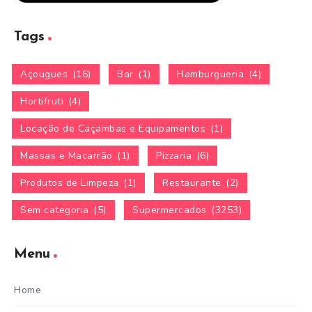
Tags
Açougues
(16)
Bar
(1)
Hamburgueria
(4)
Hortifruti
(4)
Locação de Caçambas e Equipamentos
(1)
Massas e Macarrão
(1)
Pizzaria
(6)
Produtos de Limpeza
(1)
Restaurante
(2)
Sem categoria
(5)
Supermercados
(3253)
Menu
Home