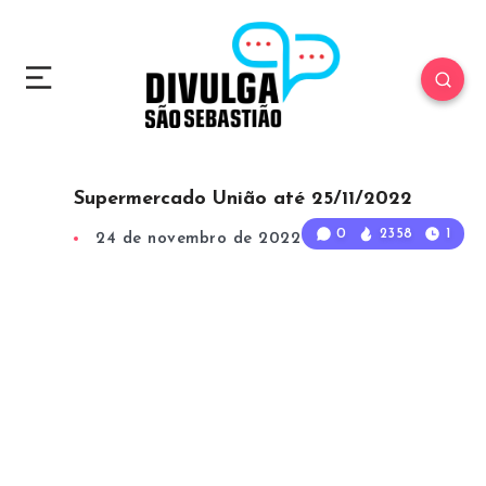
Supermercado União até 25/11/2022
0
2358
1
24 de novembro de 2022
1
Min Read