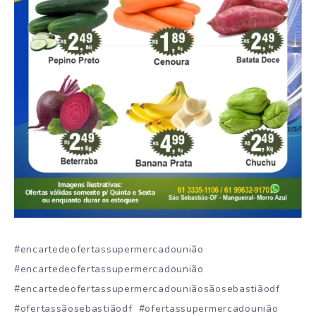
#encartedeofertassupermercadounião
#encartedeofertassupermercadounião
#encartedeofertassupermercadouniãosãosebastiãodf
#ofertassãosebastiãodf #ofertassupermercadounião