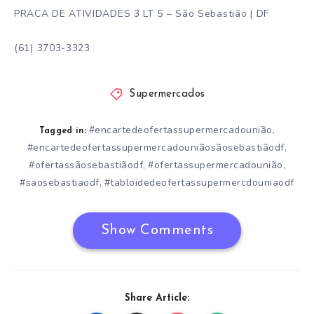
PRACA DE ATIVIDADES 3 LT 5 – São Sebastião | DF
(61) 3703-3323
Supermercados
#encartedeofertassupermercadounião
,
Tagged in:
#encartedeofertassupermercadouniãosãosebastiãodf
,
#ofertassãosebastiãodf
#ofertassupermercadounião
,
,
#saosebastiaodf
#tabloidedeofertassupermercdouniaodf
,
Show Comments
Share Article: