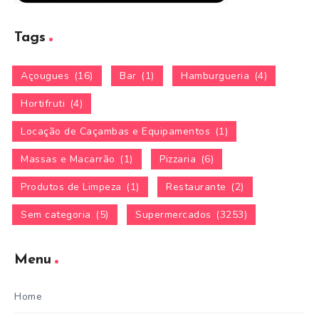
Tags
Açougues
(16)
Bar
(1)
Hamburgueria
(4)
Hortifruti
(4)
Locação de Caçambas e Equipamentos
(1)
Massas e Macarrão
(1)
Pizzaria
(6)
Produtos de Limpeza
(1)
Restaurante
(2)
Sem categoria
(5)
Supermercados
(3253)
Menu
Home