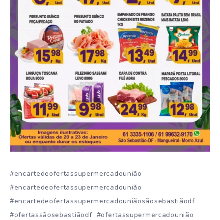
#encartedeofertassupermercadounião
#encartedeofertassupermercadounião
#encartedeofertassupermercadouniãosãosebastiãodf
#ofertassãosebastiãodf #ofertassupermercadounião