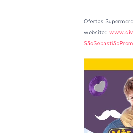
Ofertas Supermerc
website::
www.divu
SãoSebastiãoPro