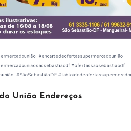
permercadounião #encartedeofertassupermercadounião
permercadouniãosãosebastiãodf #ofertassãosebastiãodf
ounião #SãoSebastiãoDF #tabloidedeofertassupermercdo
do União Endereços