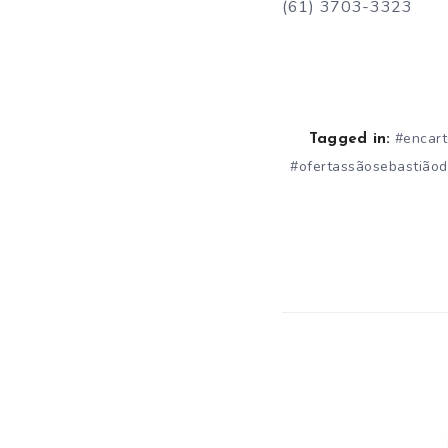
(61) 3703-3323
#encar
Tagged in:
#ofertassãosebastiãod