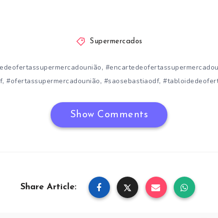
Supermercados
,
tedeofertassupermercadounião
#encartedeofertassupermercadou
,
,
,
f
#ofertassupermercadounião
#saosebastiaodf
#tabloidedeofer
Show Comments
Share Article: