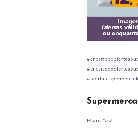
#encartedeofertassu
#encartedeofertassu
#ofertassupermercad
Supermerca
Morro Azul