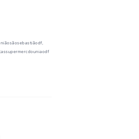
,
niãosãosebastiãodf
tassupermercdouniaodf