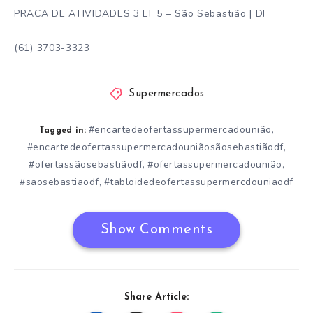
PRACA DE ATIVIDADES 3 LT 5 – São Sebastião | DF
(61) 3703-3323
Supermercados
#encartedeofertassupermercadounião
,
Tagged in:
#encartedeofertassupermercadouniãosãosebastiãodf
,
#ofertassãosebastiãodf
#ofertassupermercadounião
,
,
#saosebastiaodf
#tabloidedeofertassupermercdouniaodf
,
Show Comments
Share Article: