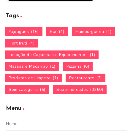
Tags
Açougues
(16)
Bar
(1)
Hamburgueria
(4)
Hortifruti
(4)
Locação de Caçambas e Equipamentos
(1)
Massas e Macarrão
(1)
Pizzaria
(6)
Produtos de Limpeza
(1)
Restaurante
(2)
Sem categoria
(5)
Supermercados
(3250)
Menu
Home