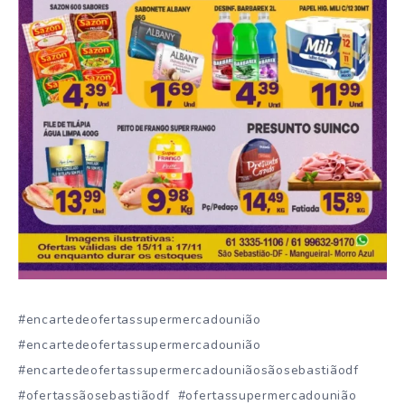
#encartedeofertassupermercadounião
#encartedeofertassupermercadounião
#encartedeofertassupermercadouniãosãosebastiãodf
#ofertassãosebastiãodf #ofertassupermercadounião