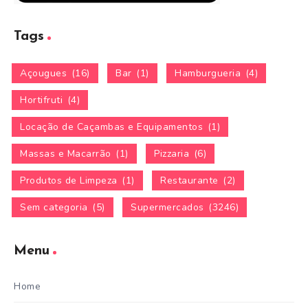
Tags
Açougues
(16)
Bar
(1)
Hamburgueria
(4)
Hortifruti
(4)
Locação de Caçambas e Equipamentos
(1)
Massas e Macarrão
(1)
Pizzaria
(6)
Produtos de Limpeza
(1)
Restaurante
(2)
Sem categoria
(5)
Supermercados
(3246)
Menu
Home