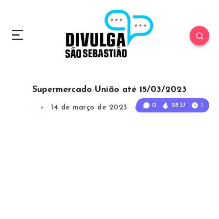
Supermercado União até 15/03/2023
0
2837
1
14 de março de 2023
1
Min Read