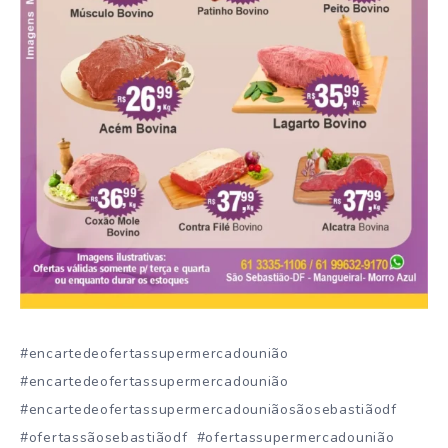
#encartedeofertassupermercadounião
#encartedeofertassupermercadounião
#encartedeofertassupermercadouniãosãosebastiãodf
#ofertassãosebastiãodf #ofertassupermercadounião