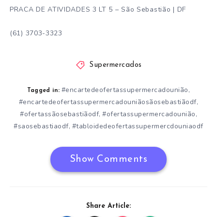
PRACA DE ATIVIDADES 3 LT 5 – São Sebastião | DF
(61) 3703-3323
Supermercados
#encartedeofertassupermercadounião
,
Tagged in:
#encartedeofertassupermercadouniãosãosebastiãodf
,
#ofertassãosebastiãodf
#ofertassupermercadounião
,
,
#saosebastiaodf
#tabloidedeofertassupermercdouniaodf
,
Show Comments
Share Article: