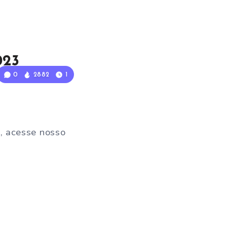
023
0
2882
1
, acesse nosso
: