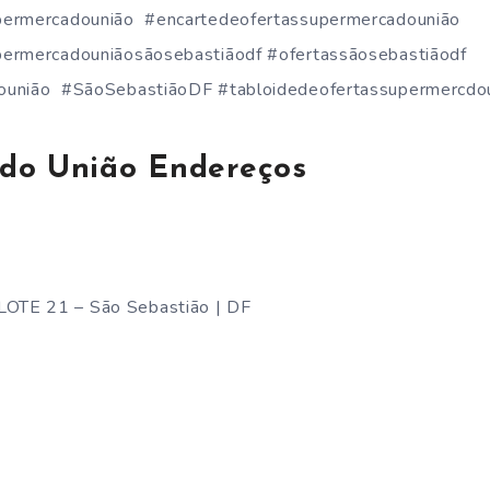
permercadounião #encartedeofertassupermercadounião
permercadouniãosãosebastiãodf #ofertassãosebastiãodf
ounião #SãoSebastiãoDF #tabloidedeofertassupermercdo
do União Endereços
OTE 21 – São Sebastião | DF