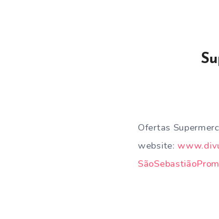
Su
Ofertas Supermerc
website:
www.divu
SãoSebastiãoPro