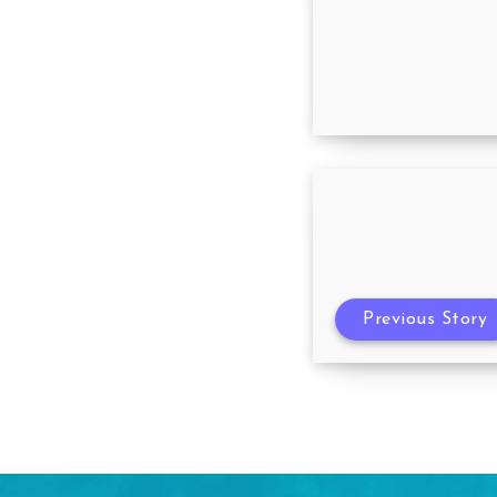
Atacadão Dia 
Previous Story