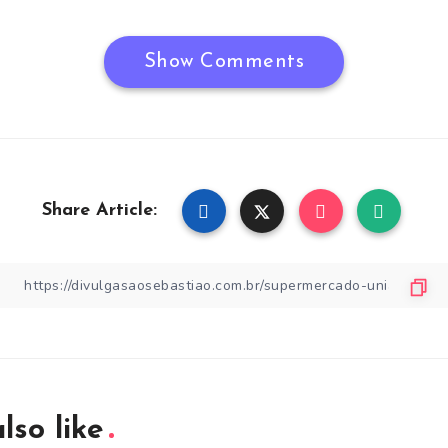
Show Comments
Share Article:
lso like