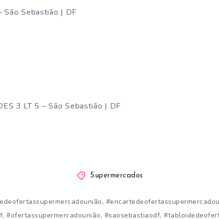
– São Sebastião | DF
S 3 LT 5 – São Sebastião | DF
Supermercados
,
tedeofertassupermercadounião
#encartedeofertassupermercadou
,
,
,
f
#ofertassupermercadounião
#saosebastiaodf
#tabloidedeofer