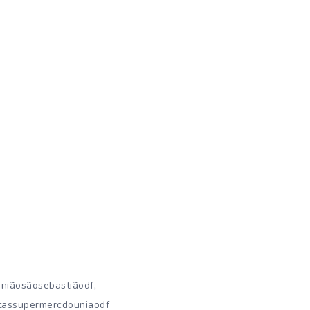
,
niãosãosebastiãodf
tassupermercdouniaodf