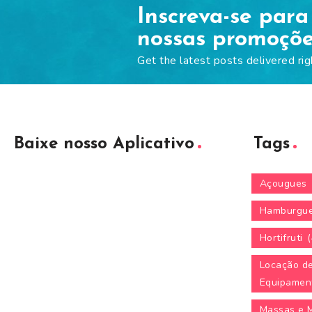
Inscreva-se para
nossas promoçõ
Get the latest posts delivered rig
Baixe nosso Aplicativo
Tags
Açougues
Hamburgue
Hortifruti
(
Locação d
Equipamen
Massas e 