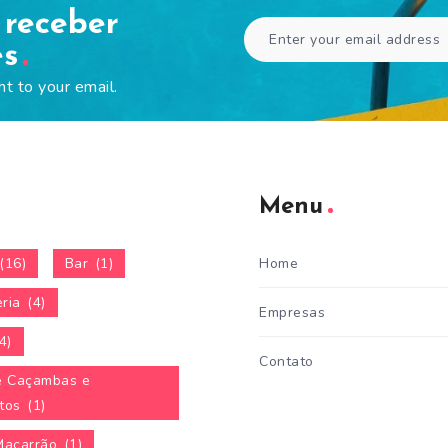
 receber
es
ht to your email.
Menu
(16)
Bar
(1)
Home
ria
(4)
Empresas
4)
Contato
e Caçambas e
tos
(1)
Macarrão
(1)