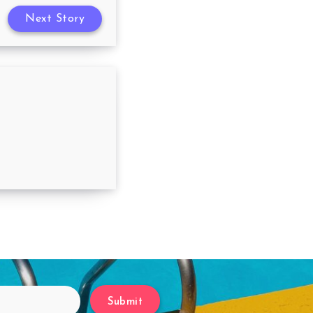
Next Story
até 05/12/2022
Submit