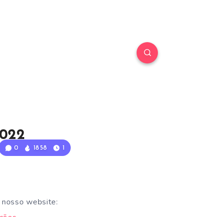
2022
0
1858
1
 nosso website: