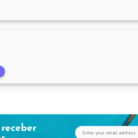
Brandão até 30/11/2022
Atacadão Dia a Dia 
 receber