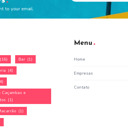
es
ht to your email.
Menu
(16)
Bar
(1)
Home
ria
(4)
Empresas
4)
Contato
e Caçambas e
tos
(1)
Macarrão
(1)
)