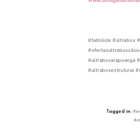
www.divulgasaosebas
#tablóide #ultrabox 
#ofertasultraboxsãos
#ultraboxarapoanga #
#ultraboxestrutural #
#e
Tagged in:
#o