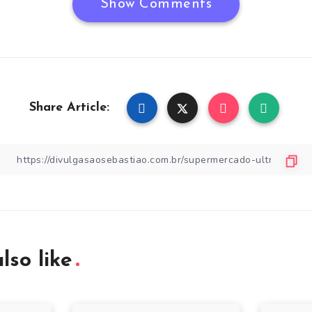
Show Comments
Share Article:
lso like