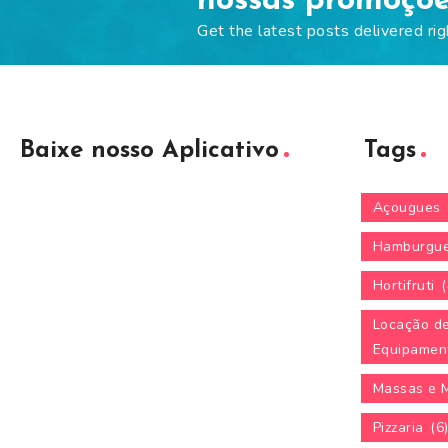
nossas promoçõ
Get the latest posts delivered rig
Baixe nosso Aplicativo
Tags
Açougues
Hamburgue
Hortifruti
(
Locação d
Equipamen
Massas e 
Pizzaria
(6