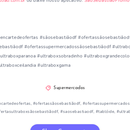
tiao.com.br
ou baixe nosso aplicativo:
SãoSebastiãoPromo
#encartedeofertas #sãosebastiãodf #ofertassãosebastiãod
ebastiãodf #ofertassupermercadossãosebastiãodf #ultrabo
ultraboxparanoa #ultraboxsobradinho #ultraboxgrandecolo
ultraboxceilandia #ultraboxgama
Supermercados
,
,
ncartedeofertas
#ofertassãosebastiãodf
#ofertassupermercados
,
,
,
fertasultraboxsãosebastiãodf
#saosebastiaodf
#tablóide
#ultra