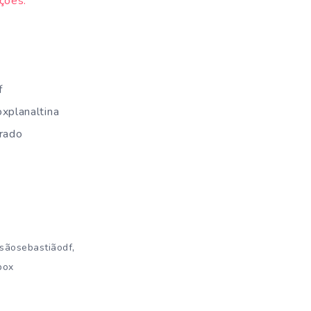
ções.
f
xplanaltina
rado
,
sãosebastiãodf
box