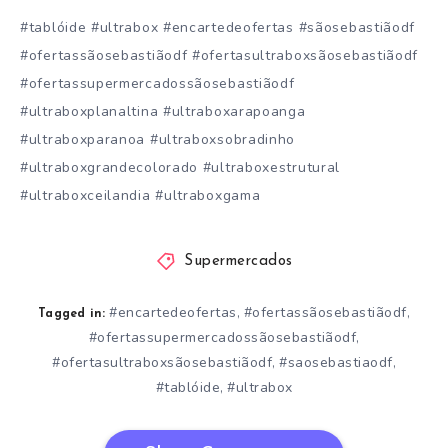
#tablóide #ultrabox #encartedeofertas #sãosebastiãodf
#ofertassãosebastiãodf #ofertasultraboxsãosebastiãodf
#ofertassupermercadossãosebastiãodf
#ultraboxplanaltina #ultraboxarapoanga
#ultraboxparanoa #ultraboxsobradinho
#ultraboxgrandecolorado #ultraboxestrutural
#ultraboxceilandia #ultraboxgama
Supermercados
#encartedeofertas
#ofertassãosebastiãodf
,
,
Tagged in:
#ofertassupermercadossãosebastiãodf
,
#ofertasultraboxsãosebastiãodf
#saosebastiaodf
,
,
#tablóide
#ultrabox
,