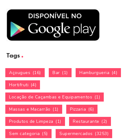
Tags
Açougues
(16)
Bar
(1)
Hamburgueria
(4)
Hortifruti
(4)
Locação de Caçambas e Equipamentos
(1)
Massas e Macarrão
(1)
Pizzaria
(6)
Produtos de Limpeza
(1)
Restaurante
(2)
Sem categoria
(5)
Supermercados
(3253)