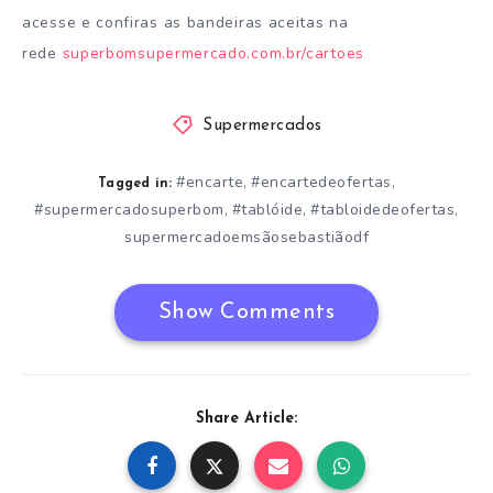
acesse e confiras as bandeiras aceitas na
rede
superbomsupermercado.com.br/cartoes
Supermercados
#encarte
#encartedeofertas
,
,
Tagged in:
#supermercadosuperbom
#tablóide
#tabloidedeofertas
,
,
,
supermercadoemsãosebastiãodf
Show Comments
Share Article: