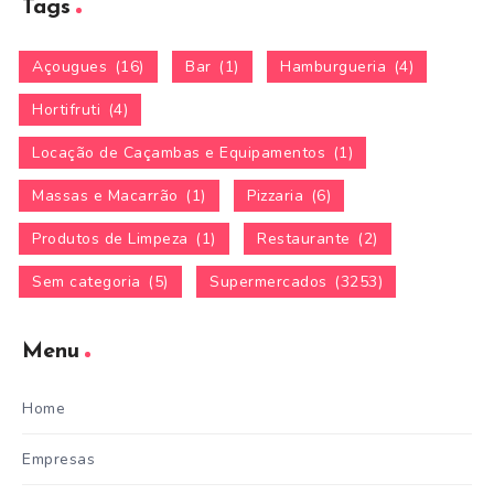
Tags
Açougues
(16)
Bar
(1)
Hamburgueria
(4)
Hortifruti
(4)
Locação de Caçambas e Equipamentos
(1)
Massas e Macarrão
(1)
Pizzaria
(6)
Produtos de Limpeza
(1)
Restaurante
(2)
Sem categoria
(5)
Supermercados
(3253)
Menu
Home
Empresas