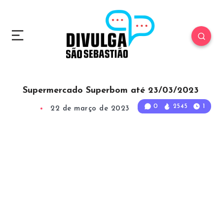
Supermercado Superbom até 23/03/2023
0
2545
1
22 de março de 2023
1
Min Read