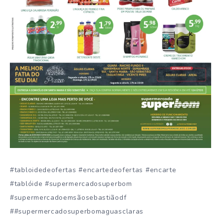
#tabloidedeofertas #encartedeofertas #encarte
#tablóide #supermercadosuperbom
#supermercadoemsãosebastiãodf
##supermercadosuperbomaguasclaras