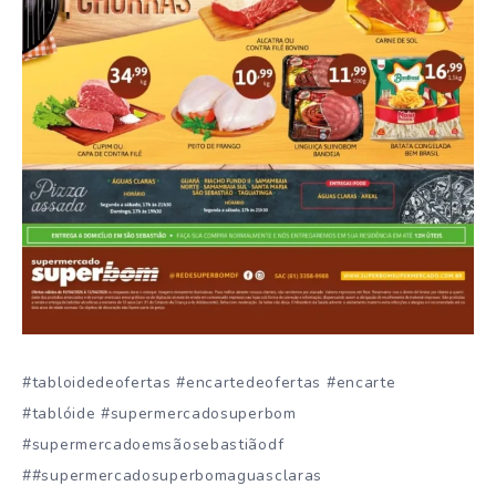
#tabloidedeofertas #encartedeofertas #encarte
#tablóide #supermercadosuperbom
#supermercadoemsãosebastiãodf
##supermercadosuperbomaguasclaras