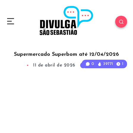
Supermercado Superbom até 12/04/2026
0
39771
1
11 de abril de 2026
1
Min Read