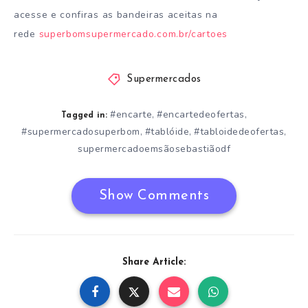
acesse e confiras as bandeiras aceitas na
rede
superbomsupermercado.com.br/cartoes
Supermercados
#encarte
#encartedeofertas
,
,
Tagged in:
#supermercadosuperbom
#tablóide
#tabloidedeofertas
,
,
,
supermercadoemsãosebastiãodf
Show Comments
Share Article: