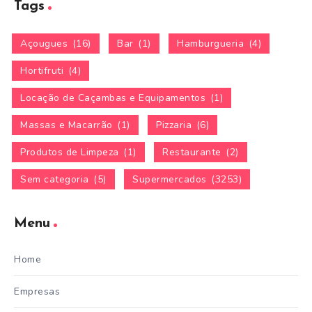
Tags
Açougues
(16)
Bar
(1)
Hamburgueria
(4)
Hortifruti
(4)
Locação de Caçambas e Equipamentos
(1)
Massas e Macarrão
(1)
Pizzaria
(6)
Produtos de Limpeza
(1)
Restaurante
(2)
Sem categoria
(5)
Supermercados
(3253)
Menu
Home
Empresas