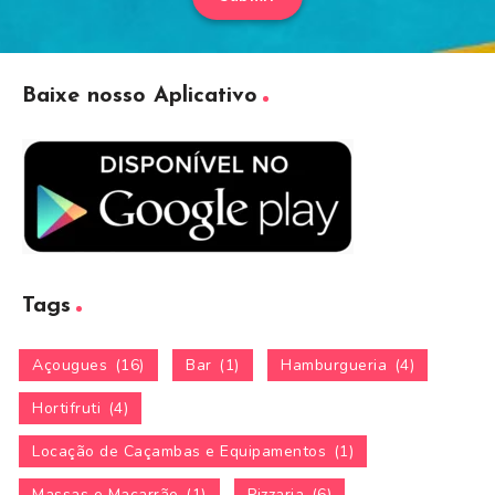
Baixe nosso Aplicativo
Tags
Açougues
(16)
Bar
(1)
Hamburgueria
(4)
Hortifruti
(4)
Locação de Caçambas e Equipamentos
(1)
Massas e Macarrão
(1)
Pizzaria
(6)