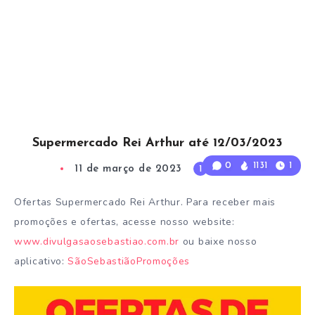
Supermercado Rei Arthur até 12/03/2023
0
1131
1
11 de março de 2023
1
Min Read
Ofertas Supermercado Rei Arthur. Para receber mais
promoções e ofertas, acesse nosso website:
www.divulgasaosebastiao.com.br
ou baixe nosso
aplicativo:
SãoSebastiãoPromoções