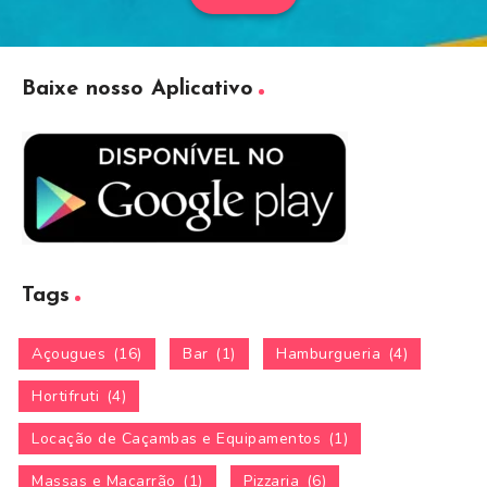
Baixe nosso Aplicativo
Tags
Açougues
(16)
Bar
(1)
Hamburgueria
(4)
Hortifruti
(4)
Locação de Caçambas e Equipamentos
(1)
Massas e Macarrão
(1)
Pizzaria
(6)