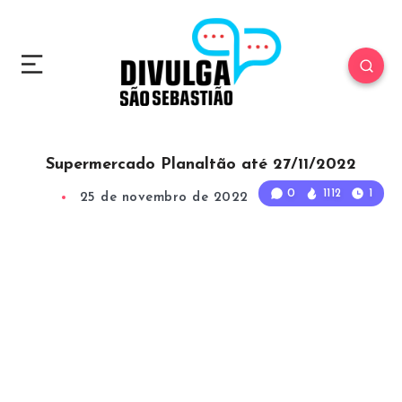
Supermercado Planaltão até 27/11/2022
0
1112
1
25 de novembro de 2022
1
Min Read