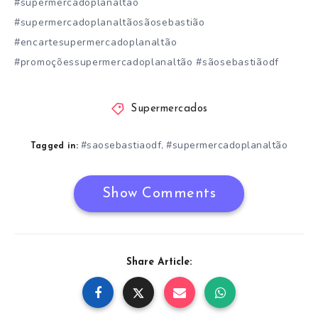
#supermercadoplanaltão
#supermercadoplanaltãosãosebastião
#encartesupermercadoplanaltão
#promoçõessupermercadoplanaltão #sãosebastiãodf
Supermercados
#saosebastiaodf
#supermercadoplanaltão
,
Tagged in:
Show Comments
Share Article: