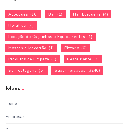
Açougues
(16)
Bar
(1)
Hamburgueria
(4)
Hortifruti
(4)
Locação de Caçambas e Equipamentos
(1)
Massas e Macarrão
(1)
Pizzaria
(6)
Produtos de Limpeza
(1)
Restaurante
(2)
Sem categoria
(5)
Supermercados
(3246)
Menu
Home
Empresas