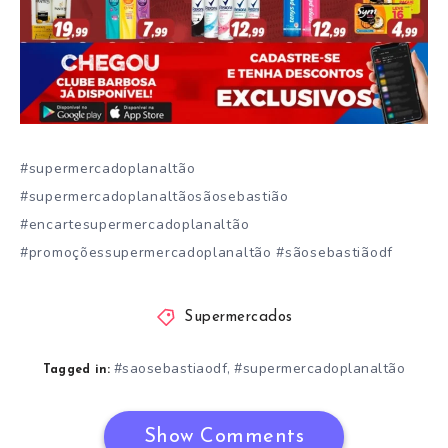
#supermercadoplanaltão
#supermercadoplanaltãosãosebastião
#encartesupermercadoplanaltão
#promoçõessupermercadoplanaltão #sãosebastiãodf
Supermercados
#saosebastiaodf
#supermercadoplanaltão
,
Tagged in:
Show Comments