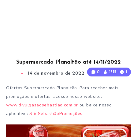
Supermercado Planaltão até 14/11/2022
0
1315
1
14 de novembro de 2022
1
Min Read
Ofertas Supermercado Planaltão. Para receber mais
promoções e ofertas, acesse nosso website:
www.divulgasaosebastiao.com.br
ou baixe nosso
aplicativo:
SãoSebastiãoPromoções