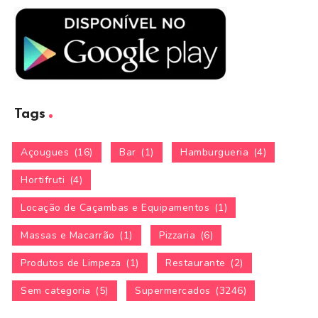
Tags
Açougues
(16)
Bar
(1)
Hamburgueria
(4)
Hortifruti
(4)
Locação de Caçambas e Equipamentos
(1)
Massas e Macarrão
(1)
Pizzaria
(6)
Produtos de Limpeza
(1)
Restaurante
(2)
Sem categoria
(5)
Supermercados
(3246)