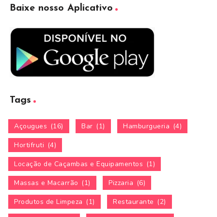
Baixe nosso Aplicativo
Tags
Açougues
(16)
Bar
(1)
Hamburgueria
(4)
Hortifruti
(4)
Locação de Caçambas e Equipamentos
(1)
Massas e Macarrão
(1)
Pizzaria
(6)
Produtos de Limpeza
(1)
Restaurante
(2)