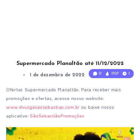
Supermercado Planaltão até 11/12/2022
0
1107
1
1 de dezembro de 2022
1
Min Read
Ofertas Supermercado Planaltão. Para receber mais
promoções e ofertas, acesse nosso website:
www.divulgasaosebastiao.com.br
ou baixe nosso
aplicativo:
SãoSebastiãoPromoções