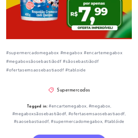
#supermercadomegabox #megabox #encartemegabox
#megaboxsãosebastiãodf #sãosebastiãodf
#ofertasemsaosebastiaodf #tabloide
Supermercados
#encartemegabox
#megabox
,
,
Tagged in:
#megaboxsãosebastiãodf
#ofertasemsaosebastiaodf
,
,
#saosebastiaodf
#supermercadomegabox
#tablóide
,
,