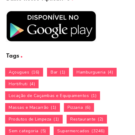
Tags
Açougues
(16)
Bar
(1)
Hamburgueria
(4)
Hortifruti
(4)
Locação de Caçambas e Equipamentos
(1)
Massas e Macarrão
(1)
Pizzaria
(6)
Produtos de Limpeza
(1)
Restaurante
(2)
Sem categoria
(5)
Supermercados
(3246)