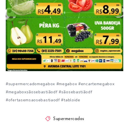
#supermercadomegabox #megabox #encartemegabox
#megaboxsãosebastiãodf #sãosebastiãodf
#ofertasemsaosebastiaodf #tabloide
Supermercados