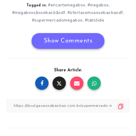
#encartemegabox
#megabox
,
,
Tagged in:
#megaboxsãosebastiãodf
#ofertasemsaosebastiaodf
,
,
#supermercadomegabox
#tablóide
,
Show Comments
Share Article: