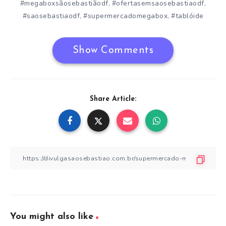
#megaboxsãosebastiãodf
#ofertasemsaosebastiaodf
,
,
#saosebastiaodf
#supermercadomegabox
#tablóide
,
,
Show Comments
Share Article:
You might also like