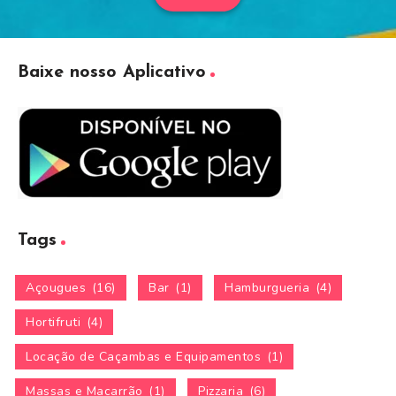
Baixe nosso Aplicativo
Tags
Açougues
(16)
Bar
(1)
Hamburgueria
(4)
Hortifruti
(4)
Locação de Caçambas e Equipamentos
(1)
Massas e Macarrão
(1)
Pizzaria
(6)