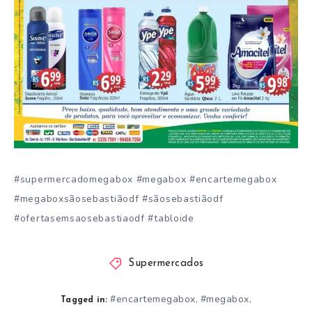
#supermercadomegabox #megabox #encartemegabox
#megaboxsãosebastiãodf #sãosebastiãodf
#ofertasemsaosebastiaodf #tabloide
Supermercados
#encartemegabox
#megabox
,
,
Tagged in: