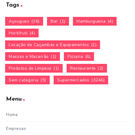
Tags
Açougues
(16)
Bar
(1)
Hamburgueria
(4)
Hortifruti
(4)
Locação de Caçambas e Equipamentos
(1)
Massas e Macarrão
(1)
Pizzaria
(6)
Produtos de Limpeza
(1)
Restaurante
(2)
Sem categoria
(5)
Supermercados
(3246)
Menu
Home
Empresas