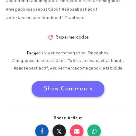
#supermercadomegabox #megabox #encartemegabox
#megaboxsãosebastiãodf #sãosebastiãodf
#ofertasemsaosebastiaodf #tabloide
Supermercados
#encartemegabox
#megabox
,
,
Tagged in:
#megaboxsãosebastiãodf
#ofertasemsaosebastiaodf
,
,
#saosebastiaodf
#supermercadomegabox
#tablóide
,
,
Show Comments
Share Article: