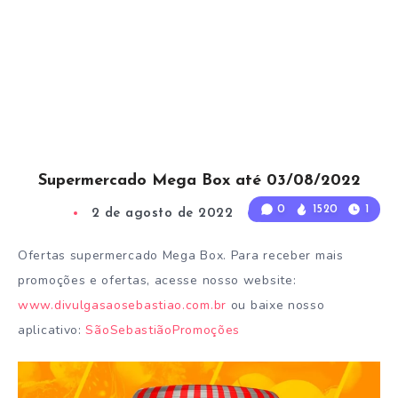
Supermercado Mega Box até 03/08/2022
0
1520
1
2 de agosto de 2022
1
Min Read
Ofertas supermercado Mega Box. Para receber mais
promoções e ofertas, acesse nosso website:
www.divulgasaosebastiao.com.br
ou baixe nosso
aplicativo:
SãoSebastiãoPromoções