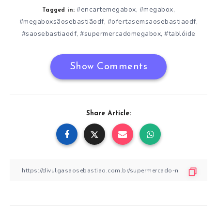
#encartemegabox
#megabox
,
,
Tagged in:
#megaboxsãosebastiãodf
#ofertasemsaosebastiaodf
,
,
#saosebastiaodf
#supermercadomegabox
#tablóide
,
,
Show Comments
Share Article: