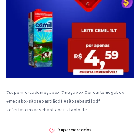
#supermercadomegabox #megabox #encartemegabox
#megaboxsãosebastiãodf #sãosebastiãodf
#ofertasemsaosebastiaodf #tabloide
Supermercados