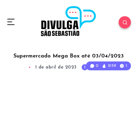
Supermercado Mega Box até 03/04/2023
0
2159
1
1 de abril de 2023
1
Min Read