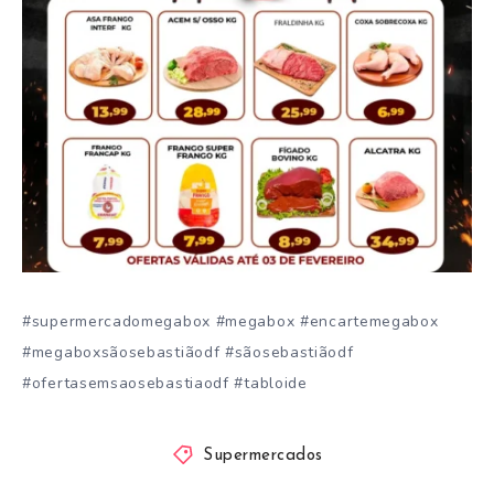
#supermercadomegabox #megabox #encartemegabox
#megaboxsãosebastiãodf #sãosebastiãodf
#ofertasemsaosebastiaodf #tabloide
Supermercados