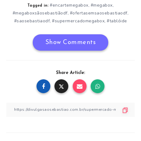
#encartemegabox
#megabox
,
,
Tagged in:
#megaboxsãosebastiãodf
#ofertasemsaosebastiaodf
,
,
#saosebastiaodf
#supermercadomegabox
#tablóide
,
,
Show Comments
Share Article: