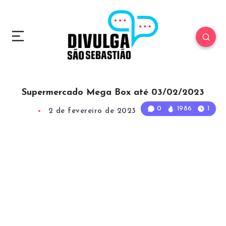
Supermercado Mega Box até 03/02/2023
0
1986
1
2 de fevereiro de 2023
1
Min Read