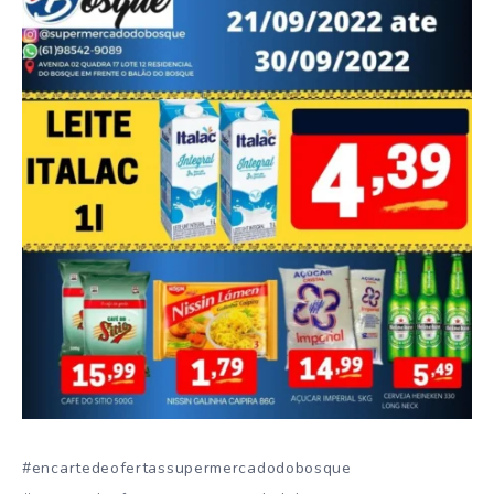
#encartedeofertassupermercadodobosque