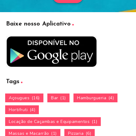
Baixe nosso Aplicativo
Tags
Açougues
(16)
Bar
(1)
Hamburgueria
(4)
Hortifruti
(4)
Locação de Caçambas e Equipamentos
(1)
Massas e Macarrão
(1)
Pizzaria
(6)