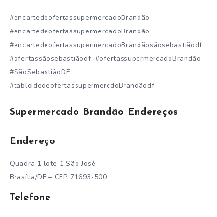
#encartedeofertassupermercadoBrandão
#encartedeofertassupermercadoBrandão
#encartedeofertassupermercadoBrandãosãosebastiãodf
#ofertassãosebastiãodf #ofertassupermercadoBrandão
#SãoSebastiãoDF
#tabloidedeofertassupermercdoBrandãodf
Supermercado Brandão
Endereços
Endereço
Quadra 1 lote 1 São José
Brasília/DF – CEP 71693-500
Telefone