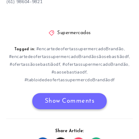
(61) 98604-9821
Supermercados
#encartedeofertassupermercadoBrandão
,
Tagged in:
#encartedeofertassupermercadoBrandãosãosebastiãodf
,
#ofertassãosebastiãodf
#ofertassupermercadoBrandão
,
,
#saosebastiaodf
,
#tabloidedeofertassupermercdoBrandãodf
Show Comments
Share Article: