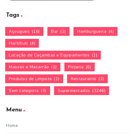
Tags
Açougues
(16)
Bar
(1)
Hamburgueria
(4)
Hortifruti
(4)
Locação de Caçambas e Equipamentos
(1)
Massas e Macarrão
(1)
Pizzaria
(6)
Produtos de Limpeza
(1)
Restaurante
(2)
Sem categoria
(5)
Supermercados
(3246)
Menu
Home