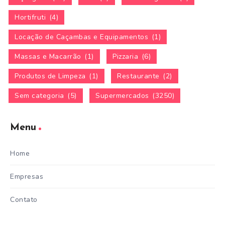
Hortifruti
(4)
Locação de Caçambas e Equipamentos
(1)
Massas e Macarrão
(1)
Pizzaria
(6)
Produtos de Limpeza
(1)
Restaurante
(2)
Sem categoria
(5)
Supermercados
(3250)
Menu
Home
Empresas
Contato