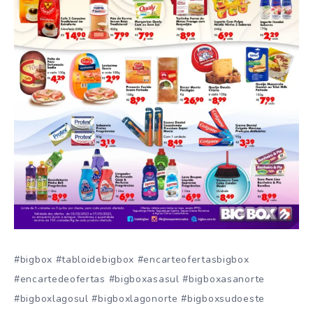
#bigbox #tabloidebigbox #encarteofertasbigbox
#encartedeofertas #bigboxasasul #bigboxasanorte
#bigboxlagosul #bigboxlagonorte #bigboxsudoeste