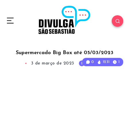
Supermercado Big Box até 05/03/2023
0
1231
1
3 de março de 2023
1
Min Read