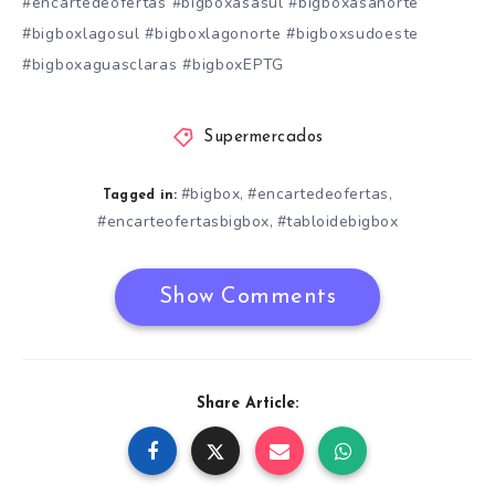
#encartedeofertas #bigboxasasul #bigboxasanorte
#bigboxlagosul #bigboxlagonorte #bigboxsudoeste
#bigboxaguasclaras #bigboxEPTG
Supermercados
#bigbox
#encartedeofertas
,
,
Tagged in:
#encarteofertasbigbox
#tabloidebigbox
,
Show Comments
Share Article: