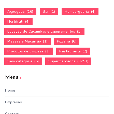
Açougues
(16)
Bar
(1)
Hamburgueria
(4)
Hortifruti
(4)
Locação de Caçambas e Equipamentos
(1)
Massas e Macarrão
(1)
Pizzaria
(6)
Produtos de Limpeza
(1)
Restaurante
(2)
Sem categoria
(5)
Supermercados
(3253)
Menu
Home
Empresas
Contato