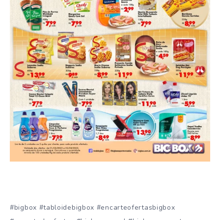
#bigbox #tabloidebigbox #encarteofertasbigbox