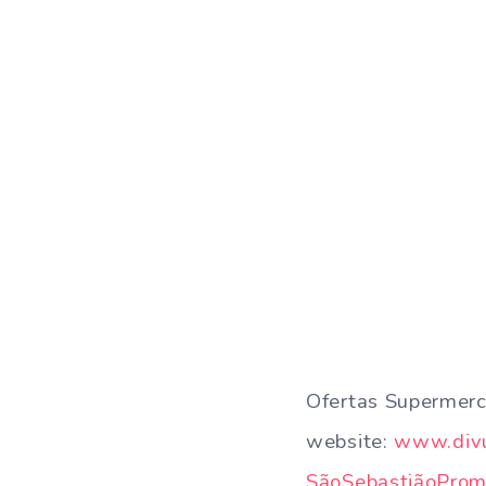
Ofertas Supermerc
website:
www.divu
SãoSebastiãoPro