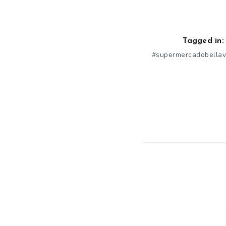
Tagged in:
#supermercadobellav