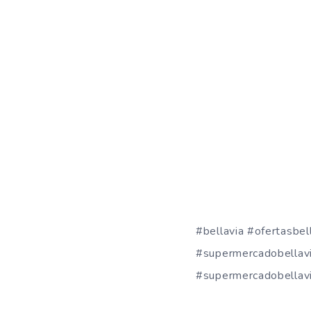
#bellavia #ofertasbel
#supermercadobellavi
#supermercadobellavi