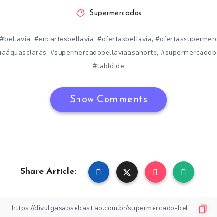
Supermercados
,
,
,
#bellavia
#encartesbellavia
#ofertasbellavia
#ofertassupermer
,
,
iaáguasclaras
#supermercadobellaviaasanorte
#supermercadobe
#tablóide
Show Comments
Share Article: