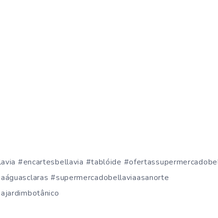
lavia #encartesbellavia #tablóide #ofertassupermercadobel
aáguasclaras #supermercadobellaviaasanorte
ajardimbotânico