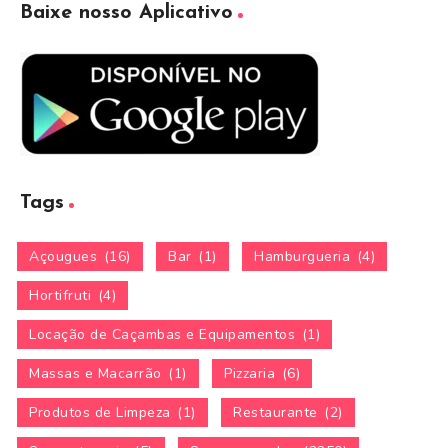
Baixe nosso Aplicativo
Tags
Açougues
(16)
Bar
(1)
Hamburgueria
(4)
Hortifruti
(4)
Locação de Caçambas e Equipamentos
(1)
Massas e Macarrão
(1)
Pizzaria
(6)
Produtos de Limpeza
(1)
Restaurante
(2)