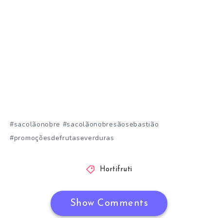
#sacolãonobre #sacolãonobresãosebastião
#promoçõesdefrutaseverduras
Hortifruti
Show Comments