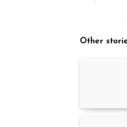
Other stori
Bom Corte até