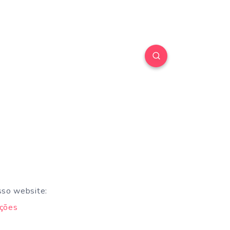
sso website:
oções