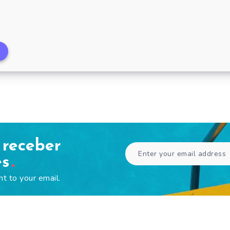
Bom Corte 
 receber
es
ht to your email.