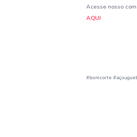
Acesse nosso comp
AQUI
#bomcorte #açougue