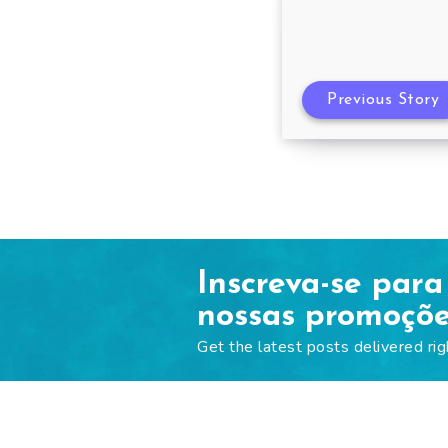
Previous Story
Inscreva-se para
nossas promoçõ
Get the latest posts delivered rig