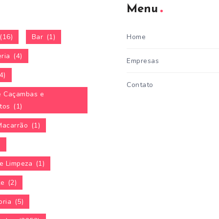
Menu
(16)
Bar
(1)
Home
ria
(4)
Empresas
4)
Contato
e Caçambas e
tos
(1)
Macarrão
(1)
)
e Limpeza
(1)
te
(2)
oria
(5)