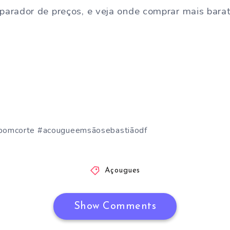
arador de preços, e veja onde comprar mais bara
bomcorte #acougueemsãosebastiãodf
Açougues
Show Comments