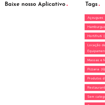
Baixe nosso Aplicativo
Tags
Açougues
Hamburgue
Hortifruti
(
Locação d
Equipamen
Massas e 
Pizzaria
(6
Produtos d
Restauran
Sem categ