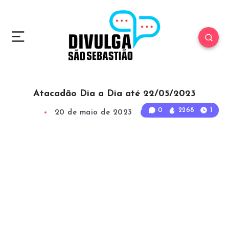
Atacadão Dia a Dia até 22/05/2023
0
2268
1
20 de maio de 2023
1
Min Read