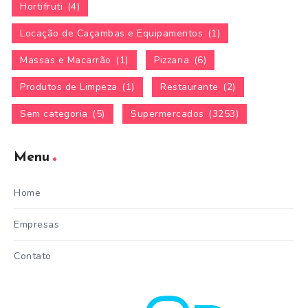
Hortifruti
(4)
Locação de Caçambas e Equipamentos
(1)
Massas e Macarrão
(1)
Pizzaria
(6)
Produtos de Limpeza
(1)
Restaurante
(2)
Sem categoria
(5)
Supermercados
(3253)
Menu
Home
Empresas
Contato