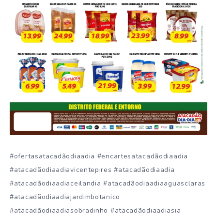
#ofertasatacadãodiaadia #encartesatacadãodiaadia
#atacadãodiaadiavicentepires #atacadãodiaadia
#atacadãodiaadiaceilandia #atacadãodiaadiaaguasclaras
#atacadãodiaadiajardimbotanico
#atacadãodiaadiasobradinho #atacadãodiaadiasia