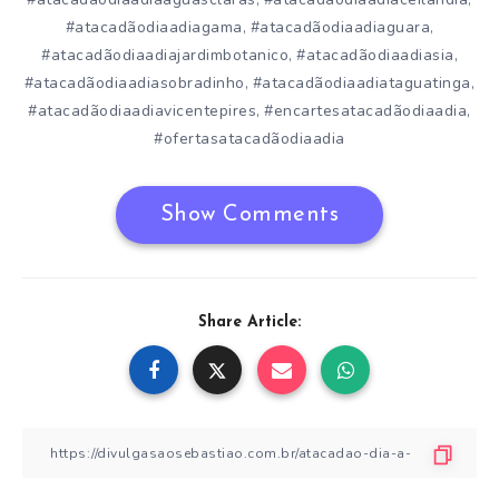
,
,
#atacadãodiaadiagama
#atacadãodiaadiaguara
,
,
#atacadãodiaadiajardimbotanico
#atacadãodiaadiasia
,
,
#atacadãodiaadiasobradinho
#atacadãodiaadiataguatinga
,
,
#atacadãodiaadiavicentepires
#encartesatacadãodiaadia
,
,
#ofertasatacadãodiaadia
Show Comments
Share Article: