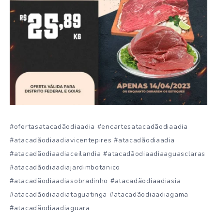
#ofertasatacadãodiaadia #encartesatacadãodiaadia
#atacadãodiaadiavicentepires #atacadãodiaadia
#atacadãodiaadiaceilandia #atacadãodiaadiaaguasclaras
#atacadãodiaadiajardimbotanico
#atacadãodiaadiasobradinho #atacadãodiaadiasia
#atacadãodiaadiataguatinga #atacadãodiaadiagama
#atacadãodiaadiaguara