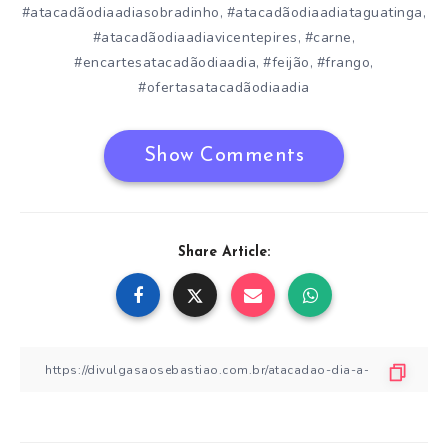
#atacadãodiaadiasobradinho
#atacadãodiaadiataguatinga
,
,
#atacadãodiaadiavicentepires
#carne
,
,
#encartesatacadãodiaadia
#feijão
#frango
,
,
,
#ofertasatacadãodiaadia
Show Comments
Share Article: