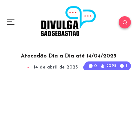
Atacadão Dia a Dia até 14/04/2023
0
2095
1
14 de abril de 2023
1
Min Read