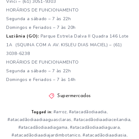
Vinci – (61) 3051-9303
HORÁRIOS DE FUNCIONAMENTO
Segunda a sábado – 7 às 22h
Domingos e Feriados – 7 às 20h
Luziânia (GO):
Parque Estrela Dalva II Quadra 146 Lote
1A​ (SQUINA COM A AV. KISLEU DIAS MACIEL) – (61)
3038-6238
HORÁRIOS DE FUNCIONAMENTO
Segunda a sábado – 7 às 22h
Domingos e Feriados – 7 às 14h
Supermercados
#arroz
#atacadãodiaadia
,
,
Tagged in:
#atacadãodiaadiaaguasclaras
#atacadãodiaadiaceilandia
,
,
#atacadãodiaadiagama
#atacadãodiaadiaguara
,
,
#atacadãodiaadiajardimbotanico
#atacadãodiaadiasia
,
,