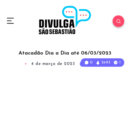
Atacadão Dia a Dia até 06/03/2023
0
2493
1
4 de março de 2023
1
Min Read