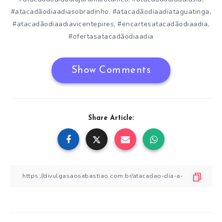
#atacadãodiaadiasobradinho
#atacadãodiaadiataguatinga
,
,
#atacadãodiaadiavicentepires
#encartesatacadãodiaadia
,
,
#ofertasatacadãodiaadia
Show Comments
Share Article: