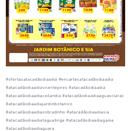
#ofertasatacadãodiaadia #encartesatacadãodiaadia
#atacadãodiaadiavicentepires #atacadãodiaadia
#atacadãodiaadiaceilandia #atacadãodiaadiaaguasclaras
#atacadãodiaadiajardimbotanico
#atacadãodiaadiasobradinho #atacadãodiaadiasia
#atacadãodiaadiataguatinga #atacadãodiaadiagama
#atacadãodiaadiaguara