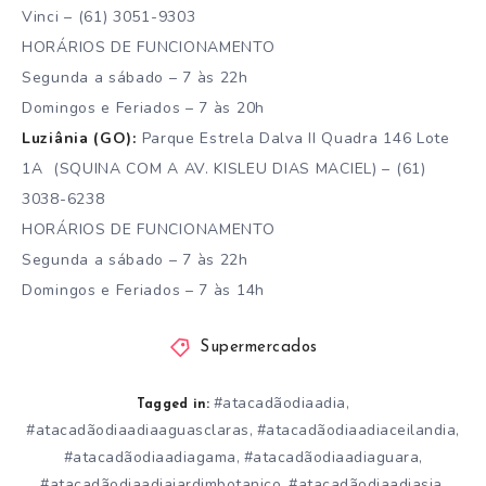
Vinci – (61) 3051-9303
HORÁRIOS DE FUNCIONAMENTO
Segunda a sábado – 7 às 22h
Domingos e Feriados – 7 às 20h
Luziânia (GO):
Parque Estrela Dalva II Quadra 146 Lote
1A​ (SQUINA COM A AV. KISLEU DIAS MACIEL) – (61)
3038-6238
HORÁRIOS DE FUNCIONAMENTO
Segunda a sábado – 7 às 22h
Domingos e Feriados – 7 às 14h
Supermercados
#atacadãodiaadia
,
Tagged in:
#atacadãodiaadiaaguasclaras
#atacadãodiaadiaceilandia
,
,
#atacadãodiaadiagama
#atacadãodiaadiaguara
,
,
#atacadãodiaadiajardimbotanico
#atacadãodiaadiasia
,
,